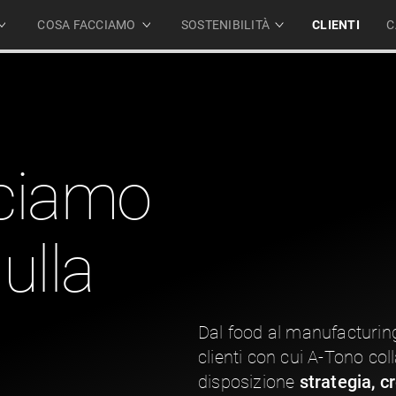
COSA FACCIAMO
SOSTENIBILITÀ
CLIENTI
C
cciamo
ulla
Dal food al manufacturing
clienti con cui A-Tono co
disposizione
strategia, c