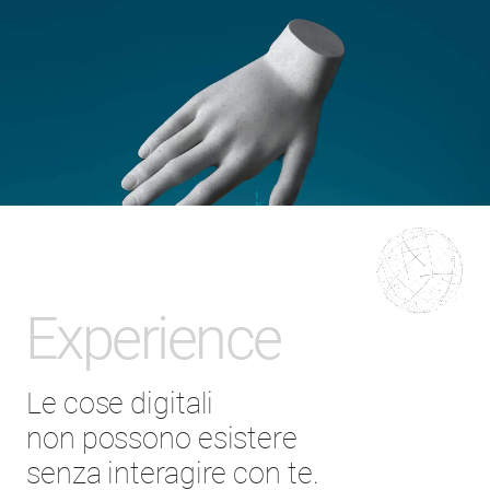
Experience
Le cose digitali
non possono esistere
senza interagire con te.