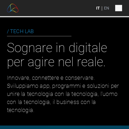
|
IT
EN
/ TECH LAB
IL GRUPPO
OVERVIEW
SOSTENIBILITÀ
CHI SIAMO
VISION
DIGITAL MARKETING E COMUNICAZIONE
RESPONSABILITÀ SOCIALE
COSA FACCIAMO
Sognare in digitale
PEOPLE
SERVIZI DI PAGAMENTO
RESPONSABILITÀ AMBIENTALE
SOSTENIBILITÀ
per agire nel reale.
TECHNOLOGY LAB
SERVIZI DI MOBILITÀ
RESPONSABILITÀ ETICA
CLIENTI
TELCO OPERATOR
SERVIZI DI MESSAGGISTICA AZIENDALE
CARRIERE
Innovare, connettere e conservare.
Sviluppiamo app, programmi e soluzioni per
PAYMENT INSTITUTE
TERMINALI POS
CONTATTI
unire la tecnologia con la tecnologia, l’uomo
AGENCY
POLO TELEMATICO
NEWS
con la tecnologia, il business con la
tecnologia.
ETS